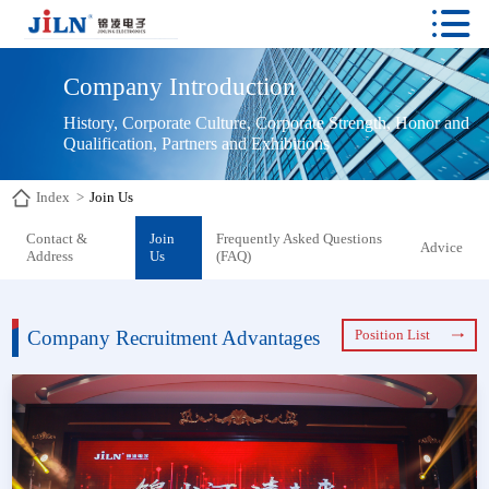

Company Introduction
History, Corporate Culture, Corporate Strength, Honor and 
Qualification, Partners and Exhibitions
Index
>
Join Us
Contact &
Join
Frequently Asked Questions
Advice
Address
Us
(FAQ)
Company Recruitment Advantages
Position List