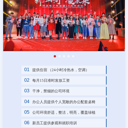
01
提供住宿 （24小时冷热水，空调）
02
每月15日准时发放工资
03
干净，禁烟的公司环境
04
办公人员提供个人宽敞的办公配套桌椅
05
公司环境舒适，整洁，明亮，覆盖绿植
06
新员工提供参观和就职培训